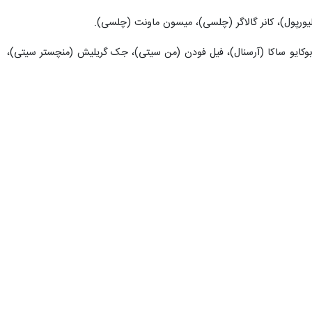
یورپول)، کانر گالاگر (چلسی)، میسون ماونت (چلسی).
 بوکایو ساکا (آرسنال)، فیل فودن (من سیتی)، جک گریلیش (منچستر سیتی)،