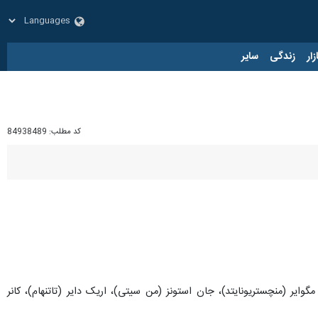
زار
زندگی
سایر
کد مطلب:
84938489
گوایر (منچستریونایتد)، جان استونز (من سیتی)، اریک دایر (تاتنهام)، کانر