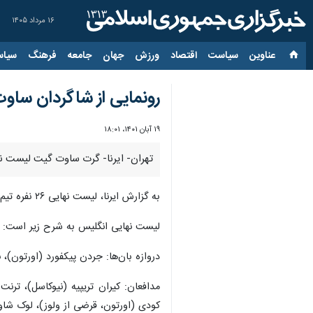
۱۶ مرداد ۱۴۰۵
عناوین‌
سیاست
اقتصاد
ورزش
جهان
جامعه
فرهنگ
سیاس
رونمایی از شاگردان ساو
۱۹ آبان ۱۴۰۱، ۱۸:۰۱
تهران- ایرنا- گرت ساوت گیت لیست نها
به گزارش ایرنا، لیست نهایی ۲۶ نفره تیم ملی انگلیس همگروه و اولین حریف ایران در جام‌جهانی اعلام شد.
لیست نهایی انگلیس به شرح زیر است:
دروازه بان‌ها: جردن پیکفورد (اورتون)، 
مدافعان: کیران تریپیه (نیوکاسل)، ترنت
کودی (اورتون، قرضی از ولوز)، لوک شاو 