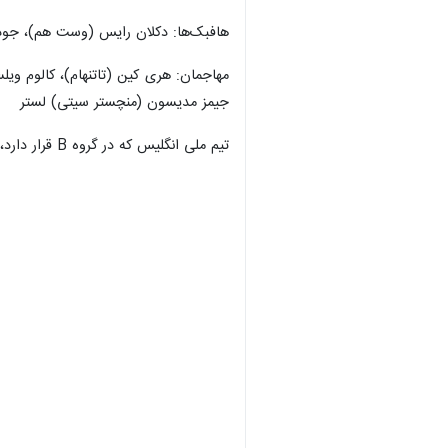
هافبک‌ها: دکلان رایس (وست هم)، جود ب
مهاجمان: هری کین (تاتنهام)، کالوم وی
جیمز مدیسون (منچستر سیتی) لستر
تیم ملی انگلیس که در گروه B قرار دارد، روز ۳۰ آبان در اولین بازی به مصاف تیم ملی کشورمان می‌رود.