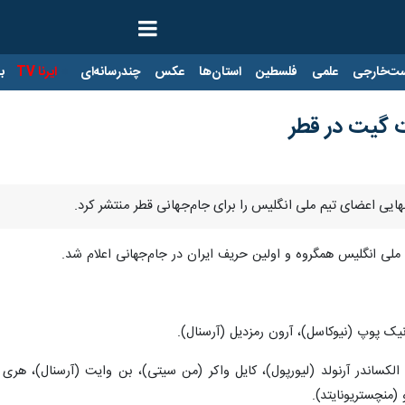
ت‌خارجی
علمی
فلسطین
استان‌ها
عکس
چندرسانه‌ای
ایرنا TV
با
ت گیت در قطر
یی اعضای تیم ملی انگلیس را برای جام‌جهانی قطر منتشر کرد.
نیک پوپ (نیوکاسل)، آرون رمزدیل (آرسنال).
 الکساندر آرنولد (لیورپول)، کایل واکر (من سیتی)، بن وایت (آرسنال)، هری م
(منچستریونایتد).