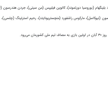
لینگهام (بوروسیا دورتموند)، کالوین فیلیپس (من سیتی)، جردن هندرسون (ل
لسون (نیوکاسل)، مارکوس راشفورد (منچستریونایتد)، رحیم استرلینگ (چلسی)،