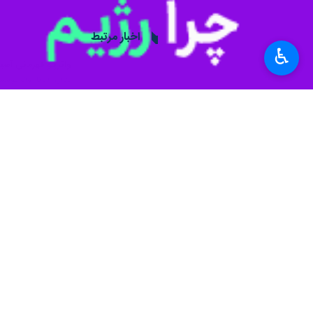
اخبار مرتبط
♿︎
واترپلو قهرمانی آسیا
تهران- ایرنا- واترپلو
واترپلو قهرمانی آس
تهران- ایرنا- مردان و
نظر شما