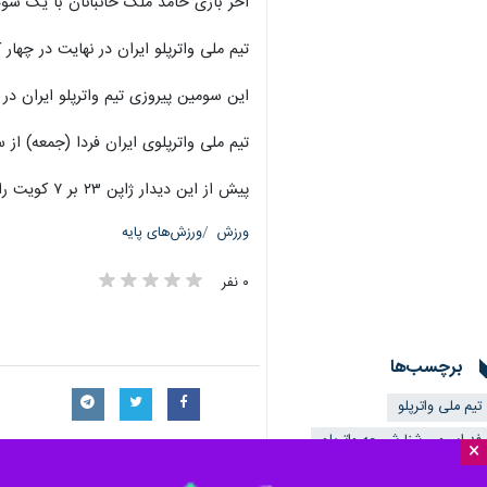
آخر بازی حامد ملک خانبانان با یک شوت 
تیم ملی واترپلو ایران در نهایت در چهار کوارتر با امتیازهای ۲-۴، ۲-۱، ۳-۳ و ۴-۲ با نتیجه 
این سومین پیروزی تیم واترپلو ایران د
تیم ملی واترپلوی ایران فردا (جمعه) از ساعت ۱۴:۳۰ به مصاف تایلند میزب
پیش از این دیدار ژاپن ۲۳ بر ۷ کویت را شکست داده بود و چین نیز با نتیحه ۲۵ بر ۶ مقابل سنگاپور به برتری رسید.
ورزش
ورزش‌های پایه
۰ نفر
برچسب‌ها
تیم ملی واترپلو
فدراسیون شنا شیرجه واترپلو
×
واترپلو