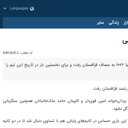
زار
زندگی
سایر
هی
کد مطلب:
84938412
تهران- ایرنا- تیم ملی واترپلو ایران در سومین و حساس‌ترین بازی خود از مرحله مقدماتی رقابت‌های قهرمانی آسیا ۲۰۲۲ به مصاف قزاقستان رفت و برای نخستین بار در تاریخ این تیم را
زدان‌خواه، امین قوی‌دل و کاپیتان حامد ملک‌خانبانان همچنین سنگربانی
گل نشود.
ین دیدار را تعیین کند. این بازی حساس در ثانیه‌های پایانی هم با تساوی دنبال شد تا در دو ثانیه