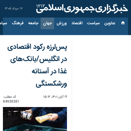
۱۷ مرداد ۱۴۰۵
عناوین‌
سیاست
اقتصاد
ورزش
جهان
جامعه
فرهنگ
سیاس
پس‌لرزه رکود اقتصادی
در انگلیس/بانک‌های
غذا در آستانه
ورشکستگی
۱۹ آبان ۱۴۰۱، ۱۵:۱۴
کد مطلب:
84938381