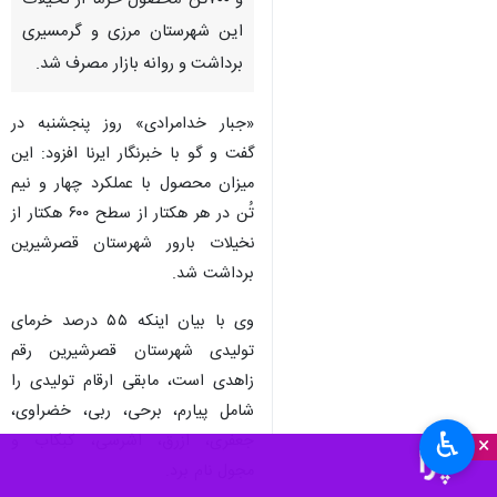
و ۷۰۰تُن محصول خرما از نخیلات
این شهرستان مرزی و گرمسیری
برداشت و روانه بازار مصرف شد.
«جبار خدامرادی» روز پنجشنبه در
گفت و گو با خبرنگار ایرنا افزود: این
میزان محصول با عملکرد چهار و نیم
تُن در هر هکتار از سطح ۶۰۰ هکتار از
نخیلات بارور شهرستان قصرشیرین
برداشت شد.
وی با بیان اینکه ۵۵ درصد خرمای
تولیدی شهرستان قصرشیرین رقم
زاهدی است، مابقی ارقام تولیدی را
شامل پیارم، برحی، ربی، خضراوی،
♿︎
جعفری، ازرق، اشرسی، کبکاب و
×
مجول نام برد.