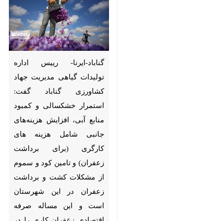
گناباد-ایرنا- رییس اداره تولیدات
گیاهی مدیریت جهاد کشاورزی
گناباد گفت: استمرار خشکسالی و
کمبود منابع آبی، افزایش
هزینه‌های جانبی شامل هزینه های
کارگری (برای برداشت زعفران) و
تامین کود و سموم از مشکلات
کشت و برداشت زعفران در این
شهرستان است و این مساله صرفه
اقتصادی زعفران کاری را در این
×
منطقه کاهش داده است.
♿︎
×
علی موذنی روز جمعه در گفت و گو با