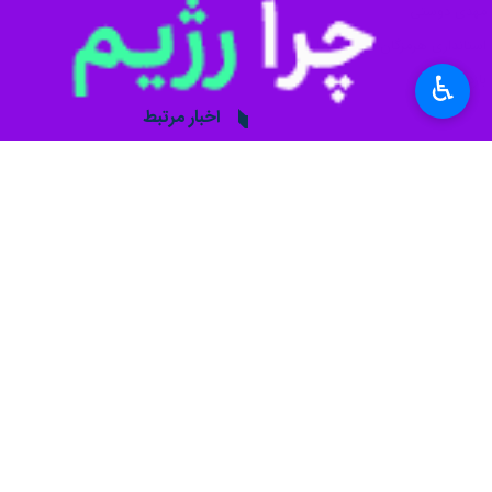
مهدی دوستی
استانداری هرمزگان
هرمزگان
♿︎
بازدید
اخبار مرتبط
یک گام تا تکمیل طرح‌ه
اسکله نخل ناخدای بند
بندرعباس- ایرنا- اسکله نخل ناخدا
اسکله نخل ناخدای بندرعباس و انتظار
بندرعباس- ایرنا- اسک
پیشنهاد سردبیر