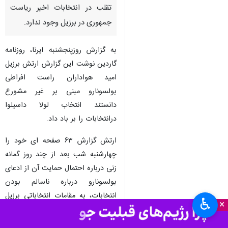
تهران - ایرنا - وزارت دفاع برزیل
در گزارش جدید خود اعلام کرد که
شاهدی دال بر صحت ادعای ژائیر
بولسونارو و طرفدارانش مبنی بر
تقلب در انتخابات اخیر ریاست
جمهوری در برزیل وجود ندارد.
به گزارش روزپنجشنبه ایرنا، روزنامه
گاردین نوشت این گزارش ارتش برزیل
امید هواداران راست افراطی
بولسونارو مبنی بر غیر مشورع
دانستند انتخاب لولا داسیلوا
درانتخابات را بر باد داد.
♿︎
×
ارتش گزارش ۶۳ صفحه ای خود را
چهارشنبه شب بعد از چند روز گمانه