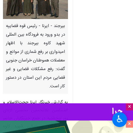
بیرجند - ایرنا - رئیس قوه قضاییه
در بدو ورود به فرودگاه بین المللی
شهید کاوه بیرجند با اظهار
امیدواری بر رفع شماری از موانع و
معضلات هموطنان خراسان جنوبی
گفت: رفع مشکلات قضایی و غیر
قضایی مردم این استان در دستور
کار است.
به گزارش خبرنگار ایرنا حجت‌الاسلام و
×
المسلمین غلامحسین محسنی اژه‌ای
♿︎
روز پنجشنبه در جمع خبرنگاران حاضر
×
در فرودگاه بین‌المللی شهید کاوه