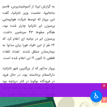
به گزارش ایرنا از آسوشیتدپرس، قاسم
ماجالیوا، نخست وزیر تانزانیا، گفت
این پرواز که توسط شرکت هواپیمایی
پرسیژن ایر تانزانیا چارتر شده بود،
هنگام سقوط ۴۳ سرنشین داشت.
پرسیژن ایر در بیانیه ای اعلام کرد که
۲۶ نفر از این افراد فورا برای مداوا به
بیمارستان منتقل شدند. تعداد تلفات
قطعی تا کنون ۱۹ تن اعلام شده است.
پرواز مذکور که از بزرگترین شهر تانزانیا،
دارالسلام برخاسته بود، در حال فرود
در فرودگاه بوکوبا در کنار دریاچه بود
×
که دچار سانحه شد. بنا به گفته منابع،
♿︎
هواپیما در هنگام نزدیک شدن به
×
فرودگاه با مشکل مواجه شد و در