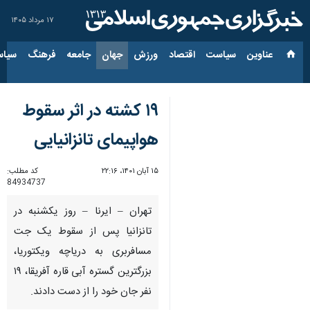
۱۷ مرداد ۱۴۰۵
عناوین‌
سیاست
اقتصاد
ورزش
جهان
جامعه
فرهنگ
سیاس
۱۹ کشته در اثر سقوط
هواپیمای تانزانیایی
۱۵ آبان ۱۴۰۱، ۲۲:۱۶
کد مطلب:
84934737
تهران – ایرنا – روز یکشنبه در
تانزانیا پس از سقوط یک جت
مسافربری به دریاچه ویکتوریا،
بزرگترین گستره آبی قاره آفریقا، ۱۹
نفر جان خود را از دست دادند.