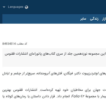
زار
زندگی
سایر
کد مطلب:
84934514