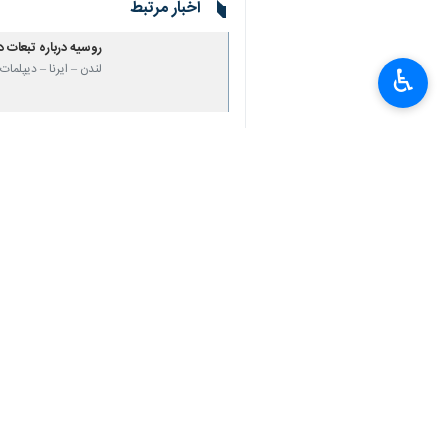
اخبار مرتبط
روسیه درباره تبعات 
لندن – ایرنا – دیپلم
♿︎
×
زیان بی سابقه یک شر
تهران - ایرنا - شرکت واردات گاز
نظر شما