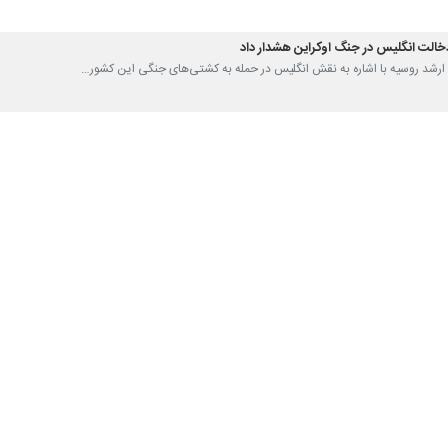
دخالت انگلیس در جنگ اوکراین هشدار داد
ات ارشد روسیه با اشاره به نقش انگلیس در حمله به کشتی‌های جنگی این کشور…
کت آلمانی از قطع گاز روسیه
 طبیعی آلمان "یونیپر" اعلام کرد که طی ۹ ماهه نخست سال جاری متحمل…