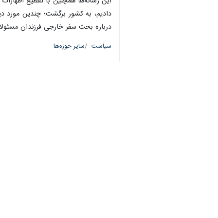
این رسانه‌ها همچنین با تقطیع اظهارات
دادیم، به کشور برگشت؛ چندین مورد دیگ
درباره بحث سفر خارجی فرزندان مسئولان 
سیاست
سایر حوزه‌ها
۳ نفر
برچسب‌ها
اینترنت
علی بهادری جهرمی
واتساپ
اینستاگرام
دولت مردمی
نظر شما