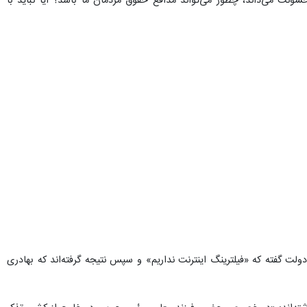
ت می‌داند، چطور می‌تواند مدافع حقوق مردمان ما باشد؟ آیا نباید با
لت گفته که «فیلترینگ اینترنت نداریم» و سپس نتیجه گرفته‌اند که بهادری