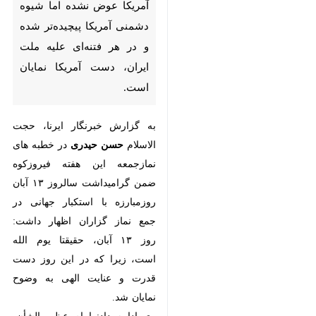
فتنه‌ای علیه ملت ایران، دست
آمریکا نمایان است.
به گزارش خبرنگار ایرنا، حجت الاسلام
حسن حیدری
در خطبه های نمازجمعه
این هفته فیروزکوه ضمن گرامیداشت
سالروز ۱۳ آبان روزمبارزه با استکبار
جهانی در جمع نماز گزاران اظهار
داشت: روز ۱۳ آبان، حقیقتا یوم الله
است، زیرا که در این روز دست قدرت
و عنایت الهی به وضوح نمایان شد.
وی ادامه داد: امام عظیم الشأن، برای
اعتراض به قانون ننگین و ذلت بار
×
کاپیتولاسیون و دفاع از حق ملت
♿︎
ایران، در این روز تبعید شدند و ۱۳
×
سال از وطن دور ماندند.