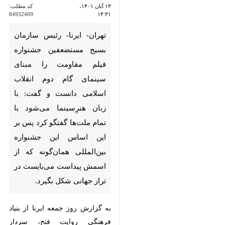
تهران- ایرنا- رئیس سازمان بسیج
مستضعفین جشنواره فیلم
مقاومت را مبنای سینمای گام دوم
انقلاب اسلامی دانست و گفت: با
زبان هنرِسینما می‌شود با تمام
ملت‌ها گفتگو کرد پس بر این
اساس این جشنواره بین‌المللی
همان‌گونه که از اسمش پیداست
می‌بایست در تراز جهانی شکل
بگیرد.
به گزارش روز جمعه ایرنا از بنیاد
×
فرهنگی روایت فتح، سردار
غلامرضا
سلیمانی
رئیس سازمان بسیج
♿︎
×
مستضعفین در جلسه هم‌اندیشی با
حضور
سیدمحمدیاشار نادری
رئیس