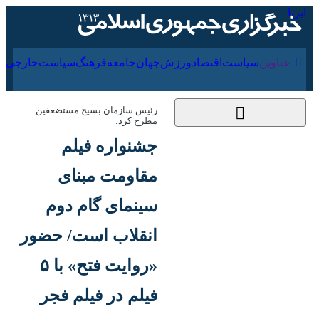
۱۷ مرداد ۱۴۰۵
عناوین‌
سیاست
اقتصاد
ورزش
جهان
جامعه
فرهنگ
رئیس سازمان بسیج مستضعفین مطرح
کرد:
جشنواره فیلم مقاومت
مبنای سینمای گام دوم
انقلاب است/ حضور
«روایت فتح» با ۵ فیلم
در فیلم فجر
۱۳ آبان ۱۴۰۱، ۱۴:۳۱
کد مطلب:
84932409