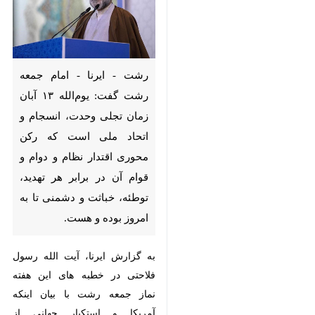
رشت - ایرنا - امام جمعه رشت
گفت: یوم‌الله ۱۳ آبان زمان تجلی
وحدت، انسجام و اتحاد ملی است
که رکن محوری اقتدار نظام و دوام
و قوام آن در برابر هر تهدید،
توطئه، خباثت و دشمنی تا به
امروز بوده و هست.
به گزارش ایرنا، آیت الله رسول فلاحتی
در خطبه های این هفته نماز جمعه
رشت با بیان اینکه آمریکا و استکبار
×
جهانی از پیشرفت و افتدار ملت و
♿︎
دولت ایران در هراس است، عنوان
×
کرد: آمریکا می خواست سوریه را