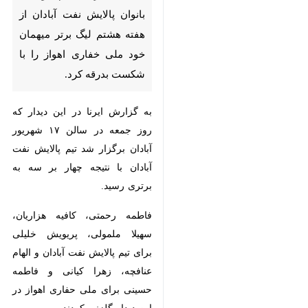
لیگ برتر میهمان خود ملی خفاری
اهواز را با شکست بدرقه کرد.
به گزارش ایرنا در این دیدار که روز
جمعه در سالن ۱۷ شهریور آبادان برگزار
شد تیم پالایش نفت آبادان با نتیجه
چهار بر سه به برتری رسید.
فاطمه رحمتی، کافیه هزاریان، سهیلا
ملمولی، پریویش خلیلی برای تیم
پالایش نفت آبادان و الهام عنافچه،
زهرا کیانی و فاطمه حسینی برای ملی
حفاری اهواز در این دیدار گلزنی
کردند.
×
زری فتحی و مریم قنواتی قضاوت این
♿︎
دیدار را بر عهده داشتند.تیم فوتسال
×
بانوان پالایش نفت آبادان با این