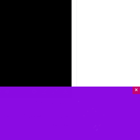
×
nmute
Settings
PIP
Enter
Download
دریافت
16 MB
fullscreen
برگزار شد.