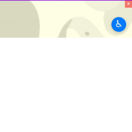
استان‌ها
مازندران
×
۱ نفر
♿︎
برچسب‌ها
نوشهر
13 آبان
ساری
مازندران
نظر شما