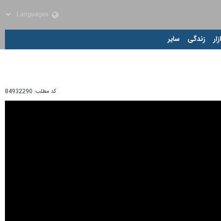
زار
زندگی
سایر
کد مطلب:
84932290