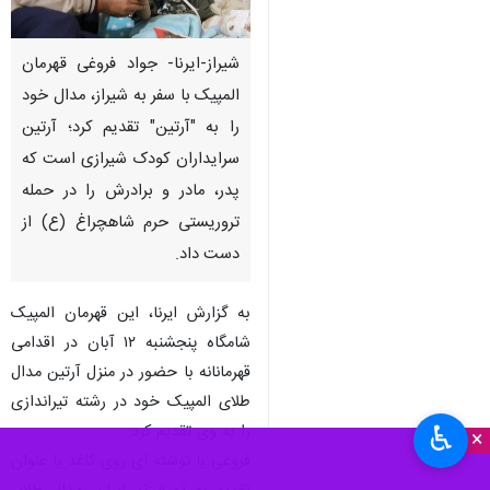
شیراز-ایرنا- جواد فروغی قهرمان
المپیک با سفر به شیراز، مدال خود
را به "آرتین" تقدیم کرد؛ آرتین
سرایداران کودک شیرازی است که
پدر، مادر و برادرش را در حمله
تروریستی حرم شاهچراغ (ع) از
دست داد.
به گزارش ایرنا، این قهرمان المپیک
شامگاه پنجشنبه ۱۲ آبان در اقدامی
قهرمانانه با حضور در منزل آرتین مدال
طلای المپیک خود در رشته تیراندازی
♿︎
را به وی تقدیم کرد.
×
فروغی با نوشته ای روی کاغذ با عنوان