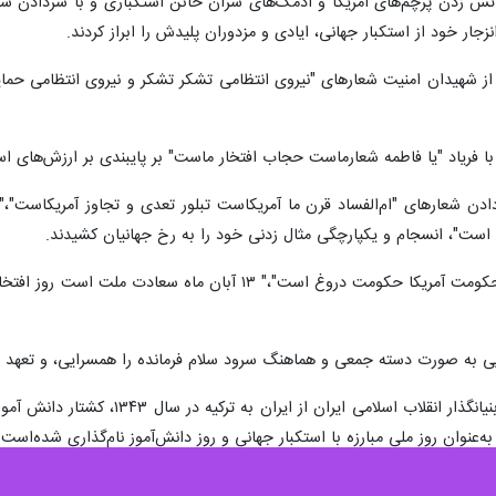
آتش زدن پرچم‌های آمریکا و آدمک‌های سران خائن استکباری و با سردادن شعا
 خود از استکبار جهانی، ایادی و مزدوران پلیدش را ابراز کردند.
ز شهیدان امنیت شعارهای "نیروی انتظامی تشکر تشکر و نیروی انتظامی حمایت 
با فریاد "یا فاطمه شعارماست حجاب افتخار ماست" بر پایبندی بر ارزش‌های ا
دادن شعارهای "ام‌الفساد قرن ما آمریکاست تبلور تعدی و تجاوز آمریکاست"،
ت"، انسجام و یکپارچگی مثال زدنی خود را به رخ جهانیان کشیدند.
" جمهوری اسلامی چراغ پرفروغ است، حکومت آمریکا حکومت درو
ایی به صورت دسته جمعی و هماهنگ سرود سلام فرمانده را همسرایی، و تعهد خو