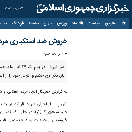
۱۷ مرداد ۱۴۰۵
عناوین‌
سیاست
اقتصاد
ورزش
جهان
جامعه
فرهنگ
سیاس
خروش ضد استکباری مردم انقلابی
۱۳ آبان ۱۴۰۱، ۱۲:۵۳
قم- ایرنا - در
باردیگر اوج خشم و انزجار خود را از ا
به گزارش خبرنگار ایرنا، مردم انقلابی
آنان پس از اجرای سرود، قرائت بیانی
حرم شاهچراغ (ع)، در حالی که تصاویر
خروشانی از جمعیت به طرف مصلی قدس میع