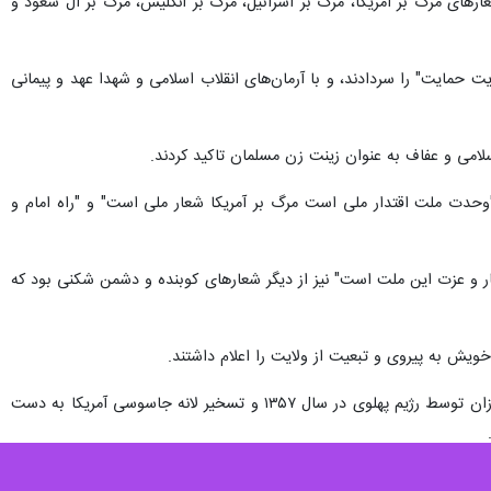
رهای مرگ بر آمریکا، مرگ بر اسرائیل، مرگ بر انگلیس، مرگ بر آل سعود و
حمایت" را سردادند، و با آرمان‌های انقلاب اسلامی و شهدا عهد و پیمانی
سلامی و عفاف به عنوان زینت زن مسلمان تاکید کردند.
"وحدت ملت اقتدار ملی است مرگ بر آمریکا شعار ملی است" و "راه امام و
غ است"،" ۱۳ آبان ماه سعادت ملت است روز افتخار و عزت این ملت است" نیز از دیگر شعارهای کوبنده و دشمن شکنی بود که
یش به پیروی و تبعیت از ولایت را اعلام داشتند.
۱۳ آبان سالروز تبعید امام خمینی (ره)، بنیانگذار انقلاب اسلامی ایران از ایران به ترکیه در سال ۱۳۴۳، کشتار دانش آموزان توسط رژیم پهلوی در سال ۱۳۵۷ و تسخیر لانه جاسوسی آمریکا به دست