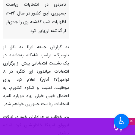
نامزدی در انتخابات ریاست
جمهوری این کشور در سال ۲۰۲۴،
اظهارات شب گذشته وی را جدی‌تر
از گذشته ارزیابی کرد.
به گزارش جمعه ایرنا به نقل از
بلومبرگ، ترامپ شامگاه پنجشنبه در
یک نشست انتخاباتی پیش از برگزاری
انتخابات میاندوره ای کنگره در ۸
نوامبر(۱۷ آبان) اعلام کرد: برای
موفقیت، امنیت و شکوه کشورم، به
احتمال خیلی خیلی زیاد دوباره نامزد
انتخابات ریاست جمهوری خواهم شد.
وی خطاب به هواداران خود در ایالات
♿︎
×
آیووای آمریکا خاطرنشان کرد: آماده
باشید.