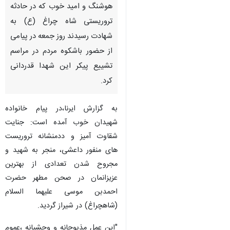
هوشنگ و امید خوب که در حادثه
تروریستی شاه چراغ (ع) به
شهادت رسیدند روز جمعه در پیامی
از حضور باشکوه مردم در مراسم
تشییع پیکر این شهدا قدردانی
کرد.
به گزارش ایرنا،در پیام خانواده
شهیدان خوب آمده است: جنایت
شقاوت آمیز و ددمنشانه تروریست
های منفور داعشی، منجر به شهید و
مجروح شدن تعدادی از بهترین
عزیزانمان در صحن مطهر حضرت
احمدبن موسی علیهما السلام
♿︎
(شاهچراغ) در شیراز گردید.
"این عمل مذبوحانه و وحشیانه ،عموم