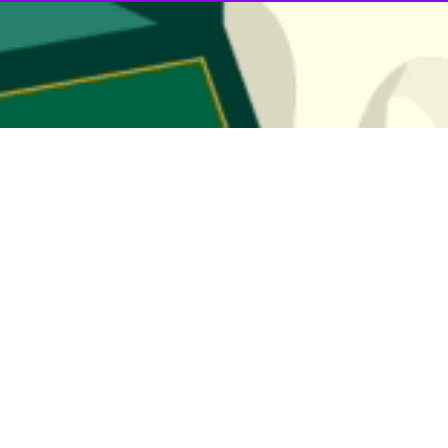
فرمودند ما باید در همه عرصه ها حضور حماسی داشته باشیم چرا که وظیفه نس
هوری اسلامی بدانند ملت ایران روحیه مبارزه با استکبارستیزی خود را هموا
رویکردی به توسعه و استقلال دست می یابیم.
دآور شد: رویدادهای این روز به عنوان یکی از مهمترین نقاط عطف تاریخ انقل
ش‌آموزان با پیروی از فرمایشات معمار کبیر انقلاب موجب صدور پیام انقلاب