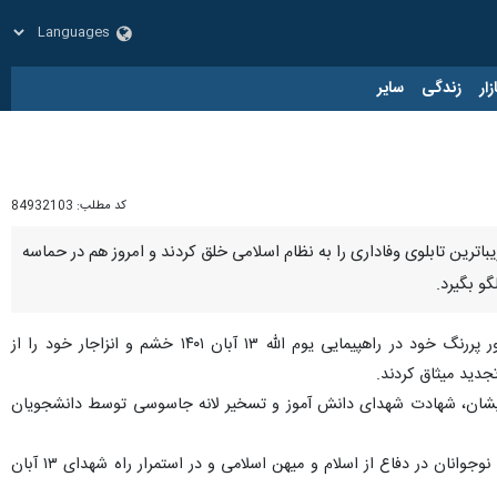
زار
زندگی
سایر
کد مطلب:
84932103
دران در حاشیه راهپیمایی ضد استکباری ۱۳ آبان گفتند: ملت ایران زیباترین تابلوی وفاداری را به نظام اسلامی خلق کردند و امروز هم در حماسه
و بگیرد.
به گزارش ایرنا، شماری از دانش‌آموزان و نسل جوان به همراه اقشار مردم در شهرستان های غرب مازندران با حضور پررنگ خود در راهپیمایی یوم الله ۱۳ آبان ۱۴۰۱ خشم و انزاجار خود را از
جدید میثاق کردند.
عید ایشان، شهادت شهدای دانش آموز و تسخیر لانه جاسوسی توسط دانشجویان
حضور ۵۵۰ هزار دانش آموز در جبهه های نور علیه ظلمت و تقدیم ۳۶ هزار شهید بهترین دلیل برای احساس مسوولیت نوجوانان در دفاع از اسلام و میهن اسلامی و در استمرار راه شهدای ۱۳ آبان