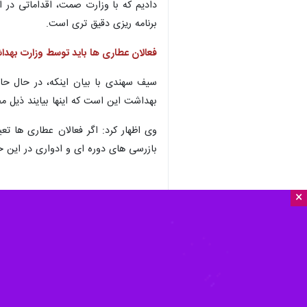
×
تهران- ایرنا- دبیر ستاد توسعه علوم