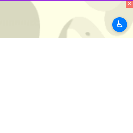
صمت دریافت می کنند، گفت: انتظار ا
×
مهدی سیف سهندی
در گفت و گو با خبرن
♿︎
کرد: این مساله شامل گیاهان دارویی ا
مثل سایر داروهای شیمیایی که تولید می
وی افزود: با این حال در حوزه گیاهان 
دادیم که با وزارت صمت، اقداماتی در 
برنامه ریزی دقیق تری است.
فعالان عطاری ها باید توسط وزارت بهد
سیف سهندی با بیان اینکه، در حال حا
بهداشت این است که اینها بیایند ذیل مج
وی اظهار کرد: اگر فعالان عطاری ها تع
بازرسی های دوره ای و ادواری در این