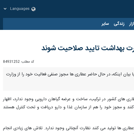
زار
زندگی
سایر
زارت بهداشت تایید صلاحیت شوند
کد مطلب:
84931252