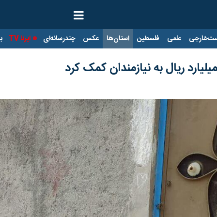
ت‌خارجی
علمی
فلسطین
استان‌ها
عکس
چندرسانه‌ای
ایرنا TV
با