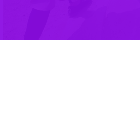
میلیارد ریال کمک های حمایتی به نیازمندان از ابتدای امسال تاکنون در قالب طرح های مختلف از سوی هلال احمر
منحصر به عملیات های امدادی نیست بلکه درحوزه ماموریتی معاونت امور
از نیازمندان در طول سال انجام می گیرد.
کمک های حمایتی هلال احمر قرار گرفته اند،افزود: در بخش ارائه خدمات
یل شده و از طریق شعب این جمعیت در اختیار خانواده‌های نیازمند سراسر