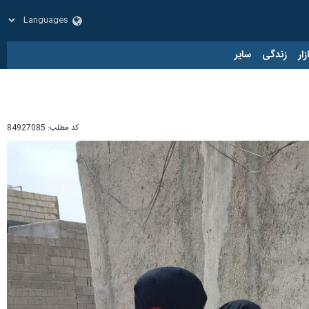
زار
زندگی
سایر
کد مطلب:
84927085