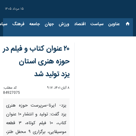
۱۵ مرداد ۱۴۰۵
عناوین‌
سیاست
اقتصاد
ورزش
جهان
جامعه
فرهنگ
سیاس
۲۰ عنوان کتاب و فیلم در
حوزه هنری استان
یزد تولید شد
۸ آبان ۱۴۰۱، ۹:۱۷
کد مطلب:
84927075
یزد- ایرنا-سرپرست حوزه هنری
یزد گفت: تولید و انتشار ۱۰ عنوان
کتاب، ۱۰ فیلم کوتاه، ۳ قطعه
موسیقایی، برگزاری ۹ محفل طنز،