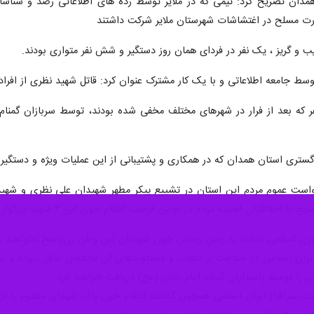
همدان تصریح کرد: تیمی که در ملایر توسط رده های اطلاعاتی رصد و شناسا
ب و گریز ، یک نفر در فردای همان روز دستگیر و شش نفر متواری بودند.
وسط جامعه اطلاعاتی و با یک کار مشترک عنوان کرد: قاتل شهید نظری از افرا
گفت: کار سنگین شناسایی این ۶ نفر که بعد از فرار در شهرهای مختلف مخفی شده بودند، تو
دگستری استان همدان که در همکاری و پشتیبانی از این عملیات ویژه و دستگیر
خواست عموم مردم این استان در تشییع پیکر مطهر شهیدان علی نظری و شهید
لگران امنیت مردم در اولین فرصت انتقام خون این ۲ شهید بزرگوار گرفته شود.
 اسلامی بدانند به زمین ریختن خون شهیدان این وطن بی‌پاسخ نخواهند بود 
یران اسلامی در حفاظت از انقلاب و دستاوردهای آن لحظه‌ای غافل نبوده و با چ
ی را توسط پاسداران گمنام امام زمان (عج) دریافت خواهند کرد.
لت سرافراز ایران اسلامی همچون گذشته انتقام خون پاک شهدای مظلوم را از 