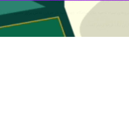
 حرکات کور و ددمنشانه دشمنان را برمی‌چینند.
یروهای سپاه ناحیه ملایر شامگاه چهارشنبه در جریان تلاش برای تامین نظم و 