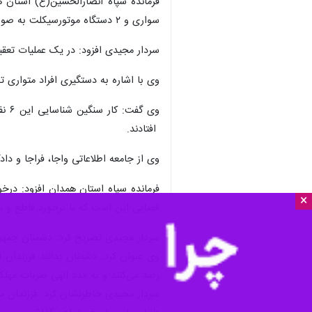
فرمانده سپاه انصارالحسین(ع) استان 
سواری و ۲ دستگاه موتورسیکلت به صورت مسلح در اغتشاشات شهرستان ملایر شرکت داشتند
سردار مجیدی افزود: در یک عملیات تعقی
وی با اشاره به دستگیری افراد متواری ت
وی 
افتادند.
وی از جامعه اطلاعاتی واجا، فراجا و دا
فرمانده سپاه استان همدان افزود: در
×
قضایی این است که با برخورد قاطع و سریع با اخلا
سردار مجیدی تصریح کرد: دشمنان جمهوری
وی عنوان کرد: دشمنان بدانند فرزندان ا
رصد می‌کنند و به مدد الهی ضربات مهلک
سردار مجیدی خاطرنشان کرد: فرزندان م