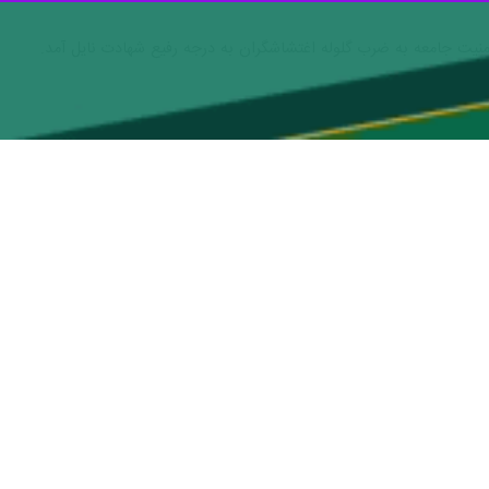
امنیت جامعه به ضرب گلوله اغتشاشگران به درجه رفیع شهادت نایل آمد.
علیرضا جهانگیری عرش