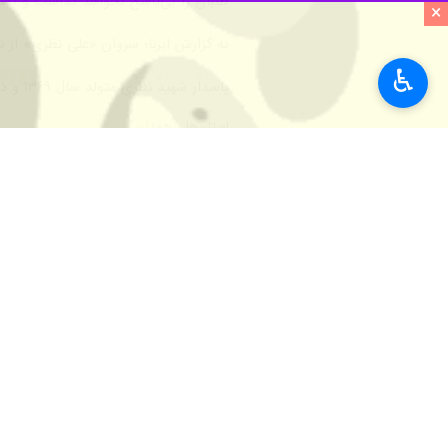
طلبان را بی‌پاسخ نخواهد گذاشت و بساط
×
به گزارش ایرنا؛ سروان «علی نظری» از ن
♿︎
پاسدار شهید نظری متولد سال ۱۳۶۹ و دارای یک فرزند دختر است.
استان‌ها
همدان
۱ نفر
برچسب‌ها
شهید
ملایر
ریاست سازمان اطلاعات سپاه
پاسداران انقلاب اسلامی
اغتشاشات
نظر شما