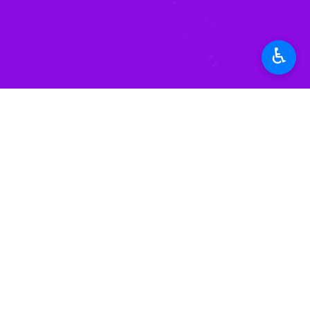
سوءاستفاده از گلایه‌های آنان در میان م
وی با بیان اینکه در این فتنه‌ اخیر ک
ابعاد توطئه دشمن را روشن کنیم.
♿︎
رئیس مرکز فقهی ائمه اطهار بیان کرد:
مستقلی داشته باشیم. اینها هم دنبال تجز
باشند.
آیت الله فاضل لنکرانی اظهار کرد: به هر
اما همچنان پای دین و کشور و انقلابشان 
استاد درس خارج حوزه علمیه قم خاطرنشا
بلکه جهان تشیع در غم این مصیبت عزاد
دین کوتاه کند.
آیت الله فاضل لنکرانی در پایان سخنانش
بفرمایند شر این دشمنان به خودشان برگر
استان‌ها
قم
۱ نفر