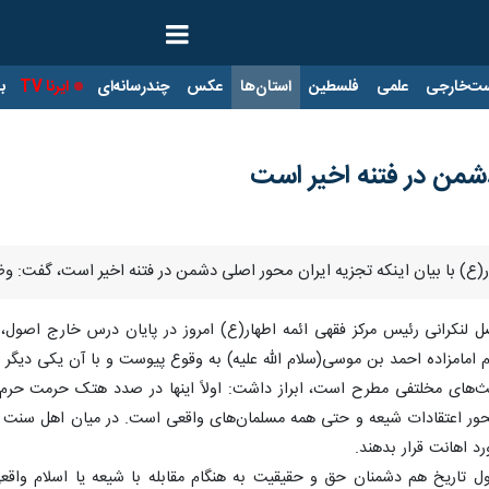
ت‌خارجی
علمی
فلسطین
استان‌ها
عکس
چندرسانه‌ای
ایرنا TV
با
شمن در فتنه‌ اخیر است
ار(ع) با بیان اینکه تجزیه ایران محور اصلی دشمن در فتنه‌ اخیر است، گفت: و
ل لنکرانی رئیس مرکز فقهی ائمه اطهار(ع) امروز در پایان درس خارج اصول، ب
م امامزاده احمد بن موسی(سلام الله علیه) به وقوع پیوست و با آن یکی دیگ
حث‌های مخلتفی مطرح است، ابراز داشت: اولاً اینها در صدد هتک حرمت حر
حور اعتقادات شیعه و حتی همه مسلمان‌های واقعی است. در میان اهل سنت جم
رد اهانت قرار بدهند.
طول تاریخ هم دشمنان حق و حقیقیت به هنگام مقابله با شیعه یا اسلام واقعی