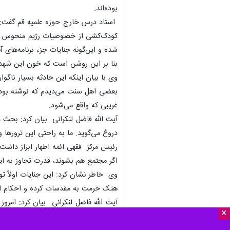
بوده‌اند.
استاد درس خارج حوزه علمیه قم گفت: د
کودک‌کشی از خصوصیات رژیم منحوس اسرا
شده و این‌گونه جنایات جزء برنامه‌های 
بنا بر این روشن است که خون این شهدا
وی با بیان اینکه این حادثه بسیار ناگو
بعضی اهل سنت می‌دیدم که نوشته بود ب
غریبی که واقع می‌شود.
آیت الله فاضل لنکرانی بیان کرد: بحث
دروغ می‌گوید. ما به راحتی این ترورها و
رئیس مرکز فقهی ائمه اطهار ابراز داشت: 
اگر مجتمع هم بشوند، قدرت تجاوز به این
وی خاطر نشان کرد: این جنایات اولاً تو
هتک حرمت به مقدسات کرده و احکام اله
آیت الله فاضل لنکرانی بیان کرد: امروز
×
رنج می‌برند، تعبیر به رنج هم کم اس