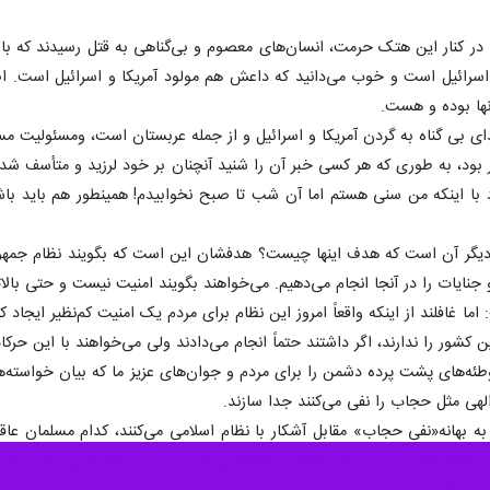
ر کنار این هتک حرمت، انسان‌های معصوم و بی‌گناهی به قتل رسیدند که باز 
ئیل است و خوب می‌دانید که داعش هم مولود آمریکا و اسرائیل است. اصلا
آنها بوده و هست.
ی بی گناه به گردن آمریکا و اسرائیل و از جمله عربستان است، ومسئولیت مس
ار بود، به طوری که هر کسی خبر آن را شنید آنچنان بر خود لرزید و متأسف شد 
ا اینکه من سنی هستم اما آن شب تا صبح نخوابیدم! همینطور هم باید باشد
 دیگر آن است که هدف اینها چیست؟ هدفشان این است که بگویند نظام جمهوری 
 جنایات را در آنجا انجام می‌دهیم. می‌خواهند بگویند امنیت نیست و حتی بالات
اما غافلند از اینکه واقعاً امروز این نظام برای مردم یک امنیت کم‌نظیر ایجا
 کشور را ندارند، اگر داشتند حتماً انجام می‌دادند ولی می‌خواهند با این حر
طئه‌های پشت پرده دشمن را برای مردم و جوان‌های عزیز ما که بیان خواسته‌ها
ی مثل حجاب را نفی می‌کنند جدا سازند.
 به بهانه«نفی حجاب» مقابل آشکار با نظام اسلامی می‌کنند، کدام مسلمان عاقل 
ت، واقعاً کمرشان زیر بار مشکلات اقتصادی خم شده و اعتراضاتی دارند، ب