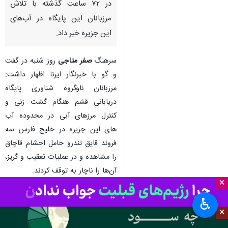
در ۷۲ ساعت گذشته با تلاش
مرزبانان این پایگاه در آب‌های
این جزیره خبر داد.
سرهنگ
صفر متاجی
روز شنبه در گفت
و گو با خبرنگار ایرنا اظهار داشت:
مرزبانان ناوگروه شناوری پایگاه
دریابانی قشم هنگام گشت زنی و
کنترل مرزهای آبی در محدوده آب
های این جزیره در خلیج فارس سه
فروند قایق تندرو حامل احشام قاچاق
را مشاهده و در عملیات تعقیب و گریز،
آن‌ها را ناچار به توقف کردند.
×
وی با اشاره به اینکه این محموله‌ های
♿︎
قاچاق شامل ۱۰۶ راس احشام از نوع
×
بره، گوسفند و بُز است، گفت: در این