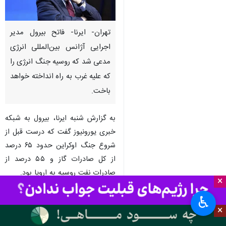
تهران- ایرنا- فاتح بیرول مدیر
اجرایی آژانس بین‌المللی انرژی
مدعی شد که روسیه جنگ انرژی را
که علیه غرب به راه انداخته خواهد
باخت.
به گزارش شنبه ایرنا، بیرول به شبکه
خبری یورونیوز گفت که درست قبل از
شروع جنگ اوکراین حدود ۶۵ درصد
از کل صادرات گاز و ۵۵ درصد از
صادرات نفت روسیه به اروپا بود.
×
مدیر اجرایی آژانس بین‌المللی انرژی
♿︎
در این مصاحبه در دفتر مرکزی آژانس
×
در پاریس افزود که اروپا بزرگترین بازار