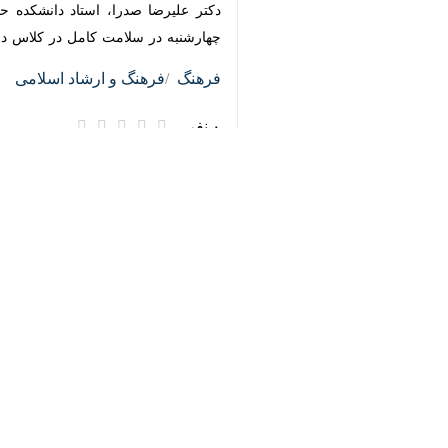
تهران- ایرنا- وزیر فرهنگ و ارشاد اس
به گزارش خبرنگار فرهنگی ایرنا از وزا
عمیق اینجانب شد.
ضمن عرض تسلیت فقدان این انسان وارس
خداوند متعال برای آن فقید سعید رحمت و