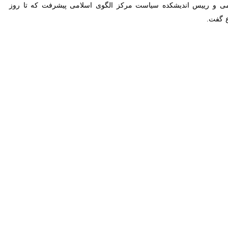
یت گفت.
ر درگذشت ناگهانی دوست و استادگرامی
علیرضا صدرا
موجب تالم و تاسف
نشکده حقوق و علوم سیاسی دانشگاه تهران و مردم شریف دزفول از درگاه