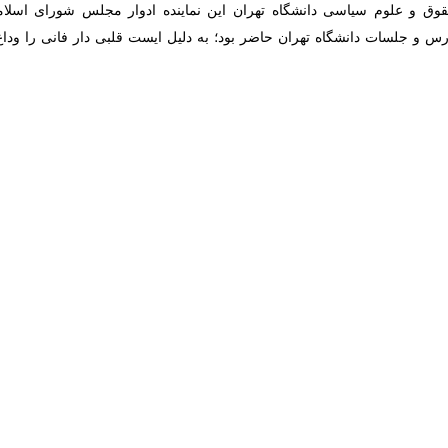
لامی در پیامی درگذشت علیرضا صدرا، استاد علوم سیاسی دانشگاه تهران را تسل
رت فرهنگ و ارشاد اسلامی، در پیام تسلیت
محمدمهدی اسماعیلی
آمده است: خب
ته و متخلق به خانواده آن مرحوم، جامعه علمی، اساتید و دانشجویان دا
اسعه و غفران الهی و برای بازماندگان معزز صبر و بردباری خواستارم.