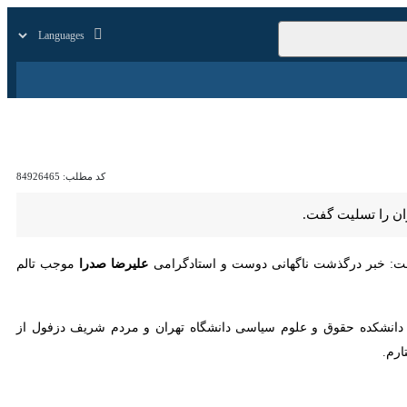
زار
زندگی
سایر
کد مطلب:
84926465