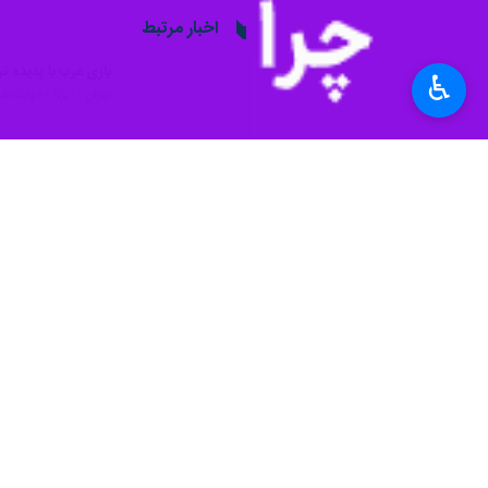
آن منجر شد را محکوم و بر همبستگی کام
♿︎
به گزارش روز شنبه ایرنا، وزارت امور خا
می‌کند و همزمان با ابراز تسلیت صمیمانه
در ادامه این بیانیه آمده است: اسپانیا ب
اقدام تروریستی داعش در حمله مسلحان
«آنتونیو گوترش» دبیر کل سازمان ملل م
غروب روز چهارشنبه (۴ آبان ۱۴۰۱) فردی مسلح با حمله به نمازگزاران در حرم مطهر حضرت شاهچراغ (ع) در شهر شیراز ۱۵ نفر از جمله چند زن و کودک را به شهادت رساند.
در استان فارس سه روز عزای عمومی اع
مراسم تشییع پیکرهای مطهر شهدای این حادثه روز شنبه (۷ آبان ۱۴۰۱) باحضور باشکوه اقش
جهان
اروپا