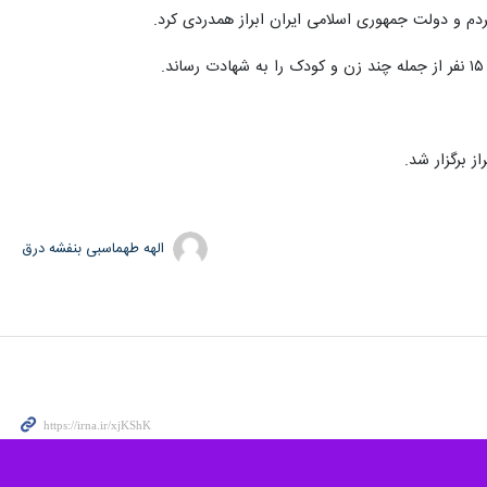
تهران - ایرنا - دولت اسپانیا در بیانیه‌ای حمله تروریستی به شاهچراغ، حرم مطهر حضرت احمد بن موسی (ع) در شهر شیراز که به شهادت ۱۵ نفر از جمله ۲ کودک و زخمی شدن ۱۹ نفر از زائران