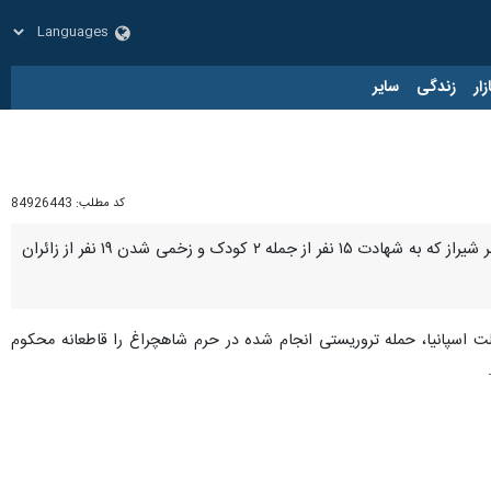
زار
زندگی
سایر
کد مطلب:
84926443