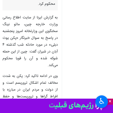
تهران- ایرنا- وزارت خارجه چین
حمله تروریستی به حرم شاهچراغ
در شیراز را که منجر به جان باختن
۱۵ و زخمی شدن ۲۷ شد، قویا
محکوم کرد.
به گزارش ایرنا از سایت اطلاع رسانی
وزارت خارجه چین، مائو نینگ
سخنگوی این وزارتخانه امروز پنجشنبه
در پاسخ به سوال خبرنگار «پکن یوث
دیلی» در مورد حادثه شب گذشته ۴
آبان در شیراز، گفت: چین از این حمله
شوکه شده و آن را قویا محکوم
می‌کند.
♿︎
×
وی در ادامه تاکید کرد: پکن به شدت