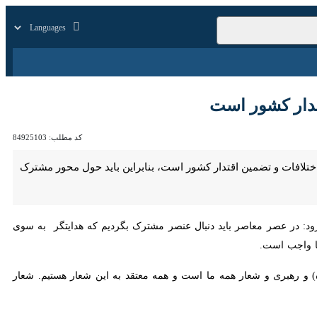
زار
زندگی
سایر
شور است
کد مطلب:
84925103