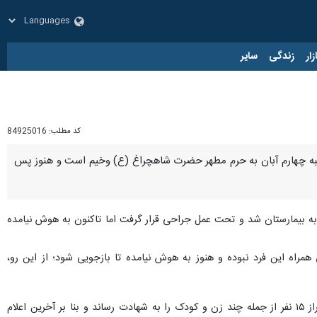
زار
زندگی
سایر
کد مطلب:
84925016
شنبه چهارم آبان به حرم مطهر حضرت شاهچراغ (ع) وخیم است و هنوز پس
 به بیمارستان شد و تحت عمل جراحی قرار گرفت اما تاکنون به هوش نیامده
راه این فرد نبوده و هنوز به هوش نیامده تا بازجویی شود؛ از این رو،
غروب روز چهارشنبه (۴ آبان ۱۴۰۱) فردی مسلح با حمله به نمازگزاران در حرم مطهر حضرت شاهچراغ (ع) در شهر شیراز ۱۵ نفر از جمله چند زن و کودک را به شهادت رساند و بنا بر آخرین اعلام