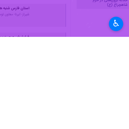
حادثه تروریستی در حرم
شاهچراغ (ع)
استان فارس شنبه ه
شیراز- ایرنا- معاون 
♿︎
فیلم/ پای صحبت مج
شیراز- ایرنا- خبرنگار 
رویترز ادعا کرد: دا
تهران-ایرنا- خبرگزار
حمله تروریستی در 
ساعت ۱۷:۴۵ عصر چهارشنبه( ۴ ابان ۱۴۰۱ ) فرد مسلح به شیوه تروریستهای تکفیری با ورود به مضجع شریف…
شب تلخ زائران بی‌گناهی که 