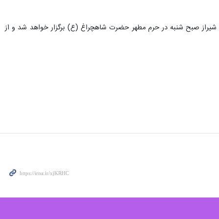
 شیراز صبح شنبه در حرم مطهر حضرت شاهچراغ (ع) برگزار خواهد شد و از