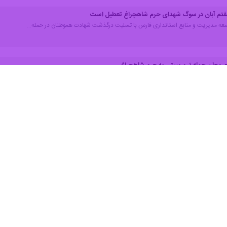
فتم آبان در سوگ شهدای حرم شاهچراغ تعطیل است
توسعه مدیریت و منابع استانداری فارس با تسلیت درگذشت شهادت هموطنان در حمله…
روحان حمله تروریستی به حرم شاهچراغ
ایرنا با حضور در بیمارستان شهید رجایی شیراز به عنوان یکی از مراکز درمان…
عش مسؤولیت حمله تروریستی به حرم شاهچراغ شیراز را برعهده گرفت
ی رویترز ادعا کرد که گروهک تروریستی داعش مسؤولیت حمله به حرم شاهچراغ شیراز…
حرم شاهچراغ (ع)
هنگام اذان به آسمان پرکشیدند/اعلام ۳ روز عزای عمومی درشیراز