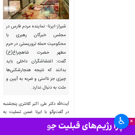
شیراز-ایرنا- نماینده مردم فارس در
مجلس خبرگان رهبری با
محکومیت حمله تروریستی در حرم
مطهر حضرت شاهچراغ(ع)
گفت: اغتشاشگران داخلی باید
بدانند که نتیجه‌ هنجارشکنی‌ها
چیزی جز ناامنی و ضربه به آیین و
ملت به دنبال ندارد.
آیت‌الله دکتر علی اکبر کلانتری پنجشنبه
در گفت‌وگو با ایرنا ضمن تسلیت به
♿︎
مردم ایران به خاطر اقدام تروریستی
×
در شاهچراغ (ع) اظهار کرد: در پی