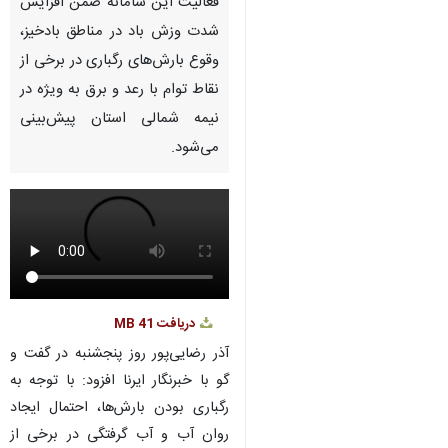
Pause
Play
00:00
00:00
♿︎