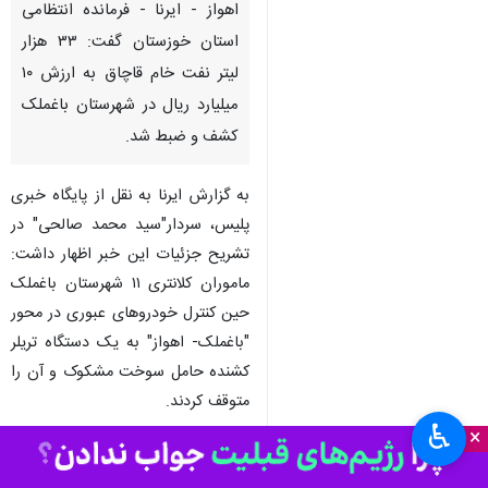
اهواز - ایرنا - فرمانده انتظامی
استان خوزستان گفت: ۳۳ هزار
لیتر نفت خام قاچاق به ارزش ۱۰
میلیارد ریال در شهرستان باغملک
کشف و ضبط شد.
به گزارش ایرنا به نقل از پایگاه خبری
پلیس، سردار"سید محمد صالحی" در
تشریح جزئیات این خبر اظهار داشت:
ماموران کلانتری ۱۱ شهرستان باغملک
حین کنترل خودروهای عبوری در محور
"باغملک- اهواز" به یک دستگاه تریلر
کشنده حامل سوخت مشکوک و آن را
متوقف کردند.
♿︎
×
وی افزود: ماموران پلیس در بازرسی
از خودروی توقیفی ۳۳ هزار لیتر نفت