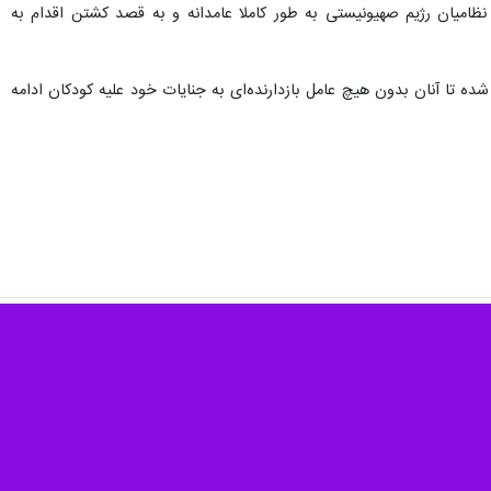
تهران-ایرنا- شاخه فلسطین جنبش جهانی دفاع از کودکان چهارشنبه شب در گزارشی نوشت که که از ابتدای سال جاری میلادی تاکنون ۲۹ کودک فلسطینی در کرانه باختری از جمله قدس شرقی