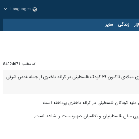
زار
زندگی
سایر
کد مطلب:
84924671