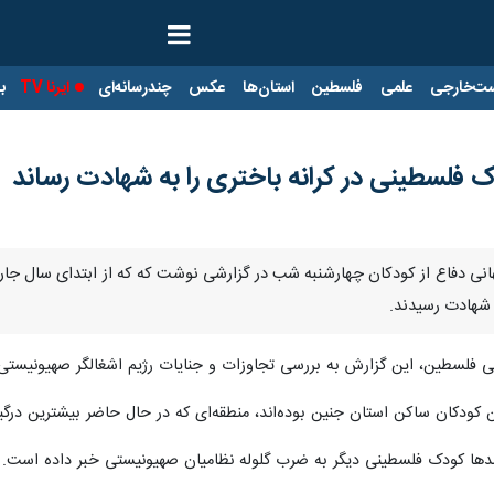
ت‌خارجی
علمی
فلسطین
استان‌ها
عکس
چندرسانه‌ای
ایرنا TV
با