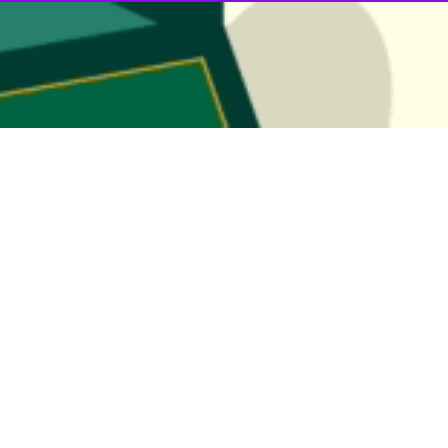
سانی فلسطین، این گزارش به بررسی تجاوزات و جنایات رژیم اشغالگر صهیونیستی
ا کودک فلسطینی دیگر به ضرب گلوله نظامیان صهیونیستی خبر داده است.
ان از ناحیه بالا تنه هدف گلوله جنگی قرار گرفته‌اند که این نشان می‌دهد
 مجازات اشغالگران صهیونیستی برای قتل و کشتار کودکان فلسطینی موجب شده 