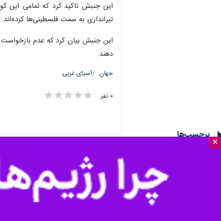
×
به ضرب گلوله نظامیان صهیونیست به 