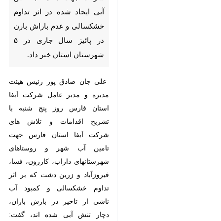
خشکسالی و عدم باراش بارن در
پائیز سال جاری در ۵ شهرستان
استان خبر داد.
علی جان صادق پور رئیس هیئت
مدیره و مدیر عامل شرکت آبفا استان
فارس روز پنج شنبه با تشریح اقدامات
و تلاش های شرکت آبفا استان فارس
جهت تامین آب شهر و روستاهای
شهرستانهای داراب، کازرون، فسا،
فیروزآباد و زرین دشت که بر اثر تداوم
خشکسالی و کمبود آب ناشی از تاخیر
در بارش باران، دچار تنش آبی شده
اند، گفت: پدیده خشکسالی متوالی در
♿︎
سالیان اخیر و کمبود آب ناشی از عدم
بارش به موقع باران، همچنین