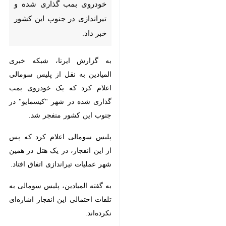
به گزارش ایرنا، شبکه خبری المیادین
به نقل از پلیس سومالی اعلام کرد که
یک خودروی بمب گذاری شده در شهر
"کیسمایو" در جنوب این کشور منفجر
شد.
پلیس سومالی اعلام کرد که پس از
این انفجار، در یک هتل در همین شهر
عملیات تیراندازی اتفاق افتاد.
به گفته المیادین، پلیس سومالی به
تلفات احتمالی این انفجار اشاره‌ای
نکرده‌اند.
منابع خبری چهارشنبه شب نیز گزارش
♿︎
دادند که در پی وقوع ۲ انفجار
انتحاری در مرکز سومالی ۱۲ نفر کشته