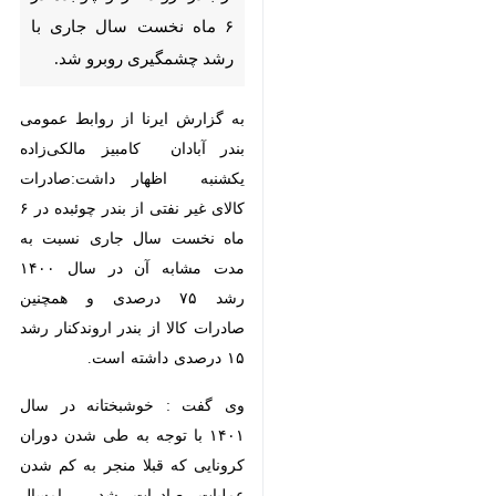
جاری با رشد چشمگیری روبرو شد.
به گزارش ایرنا از روابط عمومی بندر
آبادان کامبیز مالکی‌زاده یکشنبه
اظهار داشت:صادرات کالای غیر نفتی از
بندر چوئبده در ۶ ماه نخست سال
جاری نسبت به مدت مشابه آن در
سال ۱۴۰۰ رشد ۷۵ درصدی و همچنین
صادرات کالا از بندر اروندکنار رشد ۱۵
درصدی داشته است.
وی گفت : خوشبختانه در سال ۱۴۰۱ با
توجه به طی شدن دوران کرونایی که
قبلا منجر به کم شدن عملیات صادرات
شد ، امسال مراودات و صادرات از سر
گرفته شده است و با رشد چشمگیری
رو برو شد.