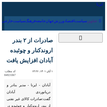
۱۵ مرداد ۱۴۰۵
عناوین‌
سیاست
اقتصاد
ورزش
جهان
جامعه
فرهنگ
سیاس
صادرات از ۲ بندر
اروندکنار و چوئبده
آبادان افزایش یافت
۱ آبان ۱۴۰۱، ۱۴:۲۶
کد مطلب:
84921067
آبادان - ایرنا - مدیر بنادر و
دریانوردی آبادان گفت:صادرات
کالای غیر نفتی از بندر اروندکنار و
چوئبده در ۶ ماه نخست سال