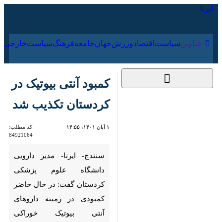
۱۹ مرداد ۱۴۰۵
عناوین‌
سیاست
اقتصاد
ورزش
جهان
جامعه
فرهنگ
سیاس
کمبود آنتی بیوتیک در
کردستان تکذیب شد
۱ آبان ۱۴۰۱، ۱۴:۵۵
کد مطلب:
84921064