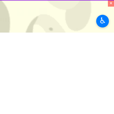
×
برچسب‌ها
رشت
امداد و نجات
♿︎
گیلان
جمعیت هلال احمر جمهوری
اسلامی ایران
اخبار مرتبط
امدادگران در ۴۴ پایگاه و پست امداد و نجات گیلان آماده باش شدند
رشت _ ایرنا_ مدیرعامل هلال احم
۱۸۰ امدادگر در سطح جاده‌های گیلان مستقر شدند
رشت - ایرنا - مدیرعا
۳۵ خانه هلال گیلان میزبان مانور سراسری خانه های هلال است
رشت - ایرنا - مدیرعام