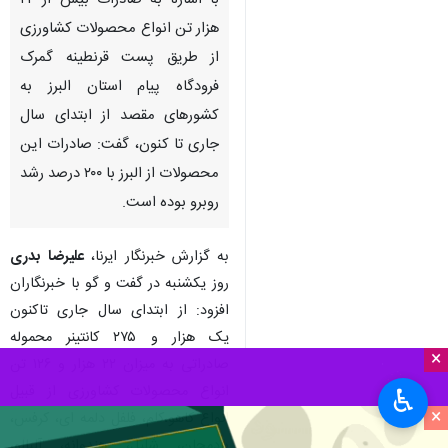
با اشاره به صادرات بیش از ۲۲
هزار تن انواع محصولات کشاورزی
از طریق پست قرنطینه گمرک
فرودگاه پیام استان البرز به
کشورهای مقصد از ابتدای سال
جاری تا کنون، گفت: صادرات این
محصولات از البرز با ۲۰۰ درصد رشد
روبرو بوده است.
به گزارش خبرنگار ایرنا،
علیرضا بدری
روز یکشنبه در گفت و گو با خبرنگاران
افزود: از ابتدای سال جاری تاکنون
یک هزار و ۲۷۵ کانتینر محموله
×
صادراتی به میزان ۲۲ هزار و ۱۲۶ تن
انواع محصولات کشاورزی از قبیل
♿︎
×
انواع کاهو،کلم، فلفل دلمه ای، کرفس،
بادمجان، شلیل، هندوانه، آلبالو،