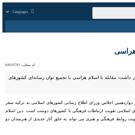
زار
زندگی
سایر
ی
کد مطلب:
84920793