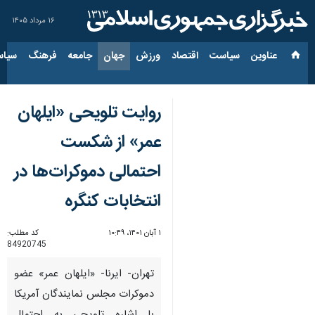
۱۶ مرداد ۱۴۰۵
عناوین‌
سیاست
اقتصاد
ورزش
جهان
جامعه
فرهنگ
سیاس
روایت تلویحی «ایلهان
عمر» از شکست
احتمالی دموکرات‌ها در
انتخابات کنگره
۱ آبان ۱۴۰۱، ۱۰:۴۹
کد مطلب:
84920745
تهران- ایرنا- «ایلهان عمر» عضو
دموکرات مجلس نمایندگان آمریکا