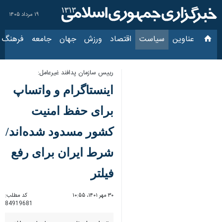
۱۹ مرداد ۱۴۰۵
عناوین‌
سیاست
اقتصاد
ورزش
جهان
جامعه
فرهنگ
سیاس
رییس سازمان پدافند غیرعامل:
اینستاگرام و واتساپ
برای حفظ امنیت کشور
مسدود شده‌اند/ شرط
ایران برای رفع فیلتر
۳۰ مهر ۱۴۰۱، ۱۰:۵۵
کد مطلب:
84919681
تهران- ایرنا- رییس سازمان پدافند
غیرعامل کشور گفت: اینستاگرام و