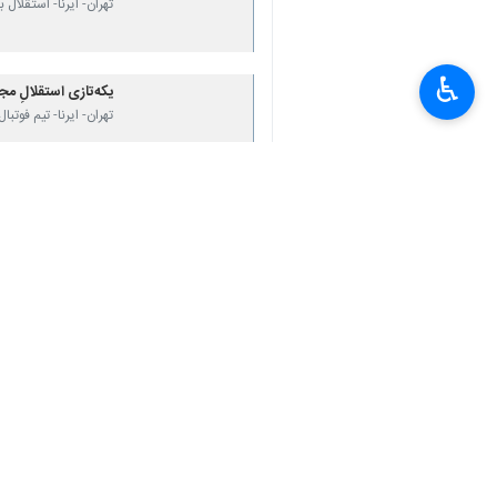
تهران- ایرنا- استقلال 
♿︎
یکه‌تازی استقلالِ 
تهران- ایرنا- تیم فو
×
روایت اعداد از قهرما
تهران- ایرنا- تیم استق
استقلال - نساجی؛ ف
ساری – ایرنا – تیم ف
نظر شما