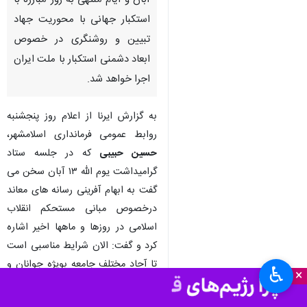
آبان و ایام منتهی به روز مبارزه با
استکبار جهانی با محوریت جهاد
تبیین و روشنگری در خصوص
ابعاد دشمنی استکبار با ملت ایران
اجرا خواهد شد.
به گزارش ایرنا از اعلام روز پنجشنبه
روابط عمومی فرمانداری اسلامشهر،
حسین حبیبی
که در جلسه ستاد
گرامیداشت یوم الله ۱۳ آبان سخن می
گفت به ابهام آفرینی رسانه های معاند
درخصوص مبانی مستحکم انقلاب
اسلامی در روزها و ماهها اخیر اشاره
کرد و گفت: الان شرایط مناسبی است
تا آحاد مختلف جامعه بویژه جوانان و
♿︎
×
نوجوانان با ابعاد دشمنی های استکبار
بویژه آمریکای جنایتکار با کشورمان