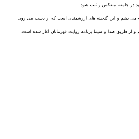
ز طریق صدا و سیما برنامه روایت قهرمانان آغاز شده است.
وی گفت: همچنین در ایام اربعین ۴۰ موکب توسط خانواده شاهد و ایثارگر در مرزهای شلمچه و چذابه برپا شد و بیش از ۱۲۰ هزار محصول فرهنگی بین زایران اربعین حسینی در این ۲ مرز توزیع
نفر در این طرح شرکت کردند.
مچه و چذابه مستقر بودند و به زایران خدمت‌رسانی کردند.
 به ریاست استاندار خوزستان برگزار شد بار دیگر مصوب شد دستگاه ‌ها به
مدیرکل بنیاد شهید امور ایثارگران خوزستان گفت:یکی از وظایفی که با وجود قانونی بودن آن، دستگاه‌ها مورد انتقاد ما هستند بحث اشتغال ۳۰ درصد حق جانبازان و ایثارگران است که در این
نورانی گفت:توجه نکردن به این تعهد باعث شده که اکنون حدود ۱۱ هزار بیکار در جامعه ایثارگران داشته باشیم؛ درخواست بیش از ۹۰ درصد افراد مراجعه کننده به بنیاد شهید و امور