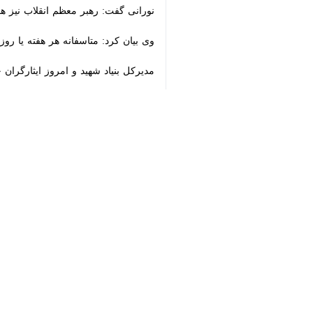
مدیرکل بنیاد شهید و امروز ایثارگران 
♿︎
شد.
×
نورانی ادامه داد: همچنین طرحی به نام نایب الشهی
وی افزود: موکب‌های ایثارگران و خانواد
مدیرکل بنیاد شهید و امروز ایثارگران 
تعهدات خود نسبت به جامعه ایثارگران عمل 
روند اشتغال ۳۰درصد جامعه ایثارگران در خوزستان کُند است
زمینه تذکراتی به برخی از دستگاه‌ها دا