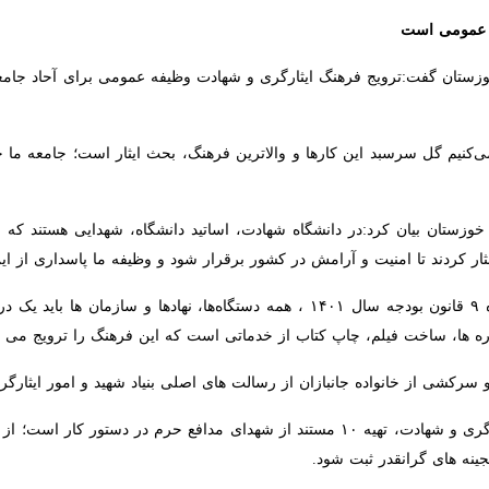
عمومی است
زستان گفت:ترویج فرهنگ ایثارگری و شهادت وظیفه عمومی برای آحاد جامعه است
یم گل سرسبد این کارها و والاترین فرهنگ، بحث ایثار است؛ جامعه ما جامعه ای 
خوزستان بیان کرد:در دانشگاه شهادت، اساتید دانشگاه، شهدایی هستند که به م
امنیت و آرامش در کشور برقرار شود و وظیفه ما پاسداری از این دستاورد ارزشم
نورانی گفت: بر اساس بند (ل) تبصره ۹ قانون بودجه سال ۱۴۰۱ ، همه دستگاه‌ها،
خت فیلم، چاپ کتاب از خدماتی است که این فرهنگ را ترویج می کند.
سرکشی از خانواده جانبازان از رسالت های اصلی بنیاد شهید و امور ایثارگران 
اره تاکید داشتند که این خاطرات و مسایل فرهنگی و سیره زندگی شهدا باید د
نه اخبار ناگواری می‌شنویم که تعدادی از خانواده شهدا و جانبازان را از دس